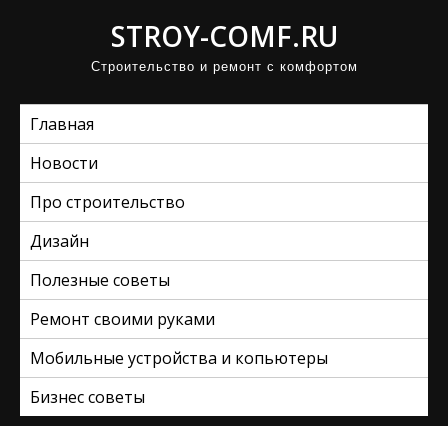
П
STROY-COMF.RU
р
Строительство и ремонт с комфортом
о
м
Главная
о
т
Новости
а
Про строительство
т
ь
Дизайн
к
Полезные советы
с
Ремонт своими руками
о
д
Мобильные устройства и копьютеры
е
Бизнес советы
р
ж