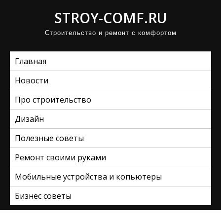
П
STROY-COMF.RU
р
Строительство и ремонт с комфортом
о
м
Главная
о
т
Новости
а
Про строительство
т
ь
Дизайн
к
Полезные советы
с
Ремонт своими руками
о
д
Мобильные устройства и копьютеры
е
Бизнес советы
р
ж