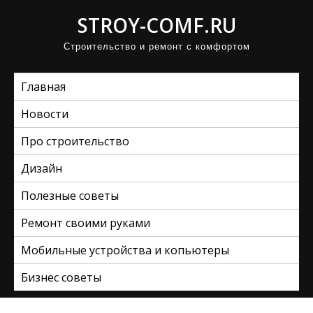
П
STROY-COMF.RU
р
Строительство и ремонт с комфортом
о
м
Главная
о
т
Новости
а
Про строительство
т
ь
Дизайн
к
Полезные советы
с
Ремонт своими руками
о
д
Мобильные устройства и копьютеры
е
Бизнес советы
р
ж