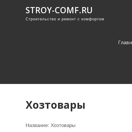
П
STROY-COMF.RU
р
Строительство и ремонт с комфортом
о
м
о
Главн
т
а
т
ь
к
с
о
Хозтовары
д
е
р
Название: Хозтовары
ж