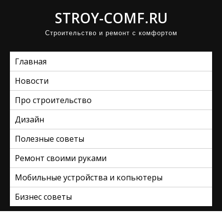
П
STROY-COMF.RU
р
Строительство и ремонт с комфортом
о
м
Главная
о
т
Новости
а
Про строительство
т
ь
Дизайн
к
Полезные советы
с
Ремонт своими руками
о
д
Мобильные устройства и копьютеры
е
Бизнес советы
р
ж