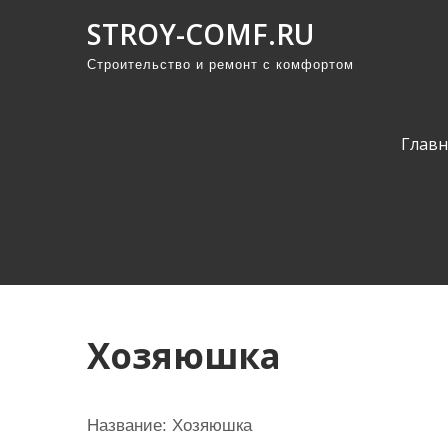
П
STROY-COMF.RU
р
Строительство и ремонт с комфортом
о
м
о
Главн
т
а
т
ь
к
с
о
Хозяюшка
д
е
р
Название: Хозяюшка
ж