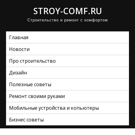
П
STROY-COMF.RU
р
Строительство и ремонт с комфортом
о
м
Главная
о
т
Новости
а
Про строительство
т
ь
Дизайн
к
Полезные советы
с
Ремонт своими руками
о
д
Мобильные устройства и копьютеры
е
Бизнес советы
р
ж