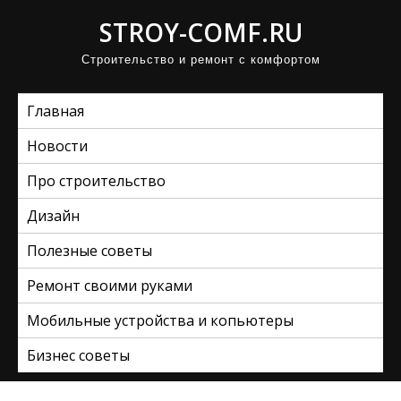
П
STROY-COMF.RU
р
Строительство и ремонт с комфортом
о
м
Главная
о
т
Новости
а
Про строительство
т
ь
Дизайн
к
Полезные советы
с
Ремонт своими руками
о
д
Мобильные устройства и копьютеры
е
Бизнес советы
р
ж