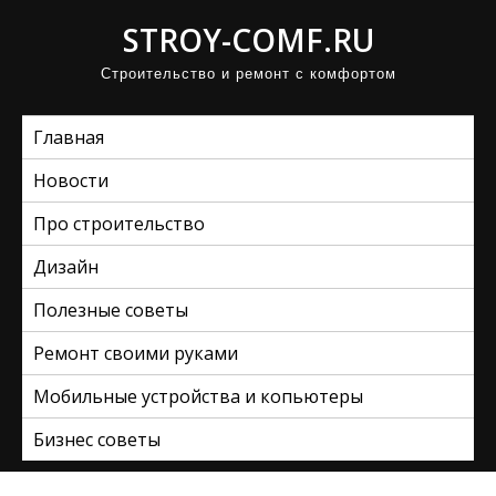
П
STROY-COMF.RU
р
Строительство и ремонт с комфортом
о
м
Главная
о
т
Новости
а
Про строительство
т
ь
Дизайн
к
Полезные советы
с
Ремонт своими руками
о
д
Мобильные устройства и копьютеры
е
Бизнес советы
р
ж