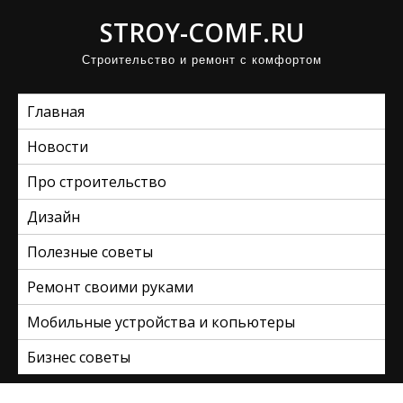
П
STROY-COMF.RU
р
Строительство и ремонт с комфортом
о
м
Главная
о
т
Новости
а
Про строительство
т
ь
Дизайн
к
Полезные советы
с
Ремонт своими руками
о
д
Мобильные устройства и копьютеры
е
Бизнес советы
р
ж