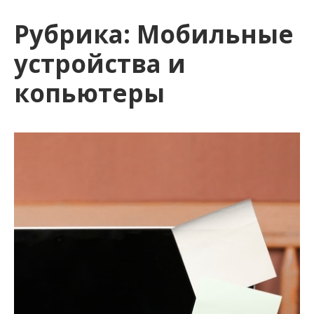
и
Рубрика:
Мобильные
м
о
устройства и
м
копьютеры
у