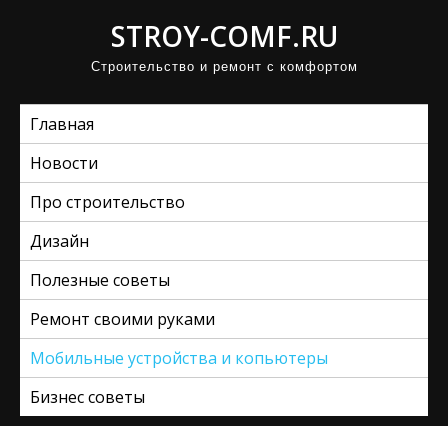
П
STROY-COMF.RU
р
Строительство и ремонт с комфортом
о
м
Главная
о
т
Новости
а
Про строительство
т
ь
Дизайн
к
Полезные советы
с
Ремонт своими руками
о
д
Мобильные устройства и копьютеры
е
Бизнес советы
р
ж