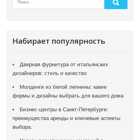
а
ц
и
я
Набирает популярность
з
а
Дверная фурнитура от итальянских
п
дизайнеров: стиль и качество
и
с
Молдинги из белой лепнины: какие
формы и дизайны выбрать для вашего дома
е
й
Бизнес-центры в Санкт-Петербурге:
преимущества аренды и ключевые аспекты
выбора.