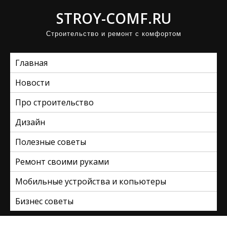
П
STROY-COMF.RU
р
Строительство и ремонт с комфортом
о
м
Главная
о
т
Новости
а
Про строительство
т
ь
Дизайн
к
Полезные советы
с
Ремонт своими руками
о
д
Мобильные устройства и копьютеры
е
Бизнес советы
р
ж