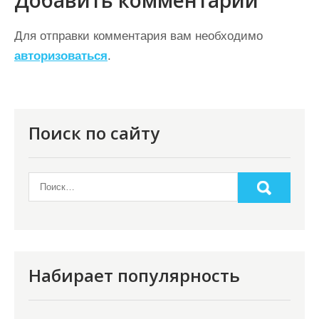
и
г
Для отправки комментария вам необходимо
а
авторизоваться
.
ц
и
я
Поиск по сайту
п
о
з
а
п
и
Набирает популярность
с
я