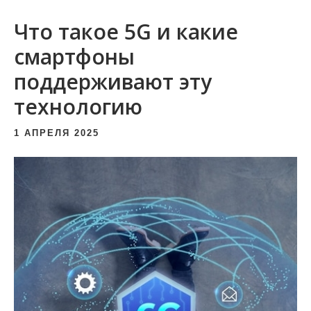
и
Что такое 5G и какие
м
о
смартфоны
м
поддерживают эту
у
технологию
1 АПРЕЛЯ 2025