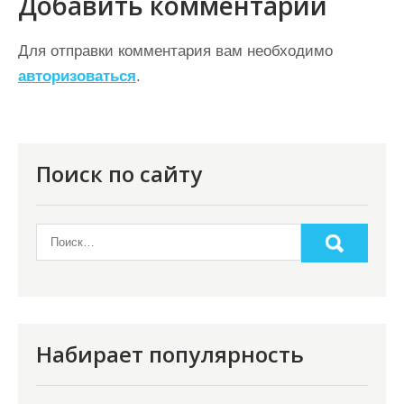
Добавить комментарий
а
ц
Для отправки комментария вам необходимо
авторизоваться
.
и
я
п
о
Поиск по сайту
з
а
п
и
с
я
Набирает популярность
м