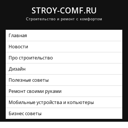
П
STROY-COMF.RU
р
Строительство и ремонт с комфортом
о
м
Главная
о
т
Новости
а
Про строительство
т
ь
Дизайн
к
Полезные советы
с
Ремонт своими руками
о
д
Мобильные устройства и копьютеры
е
Бизнес советы
р
ж