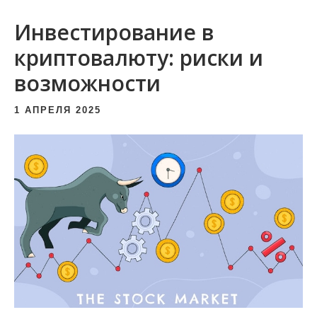
и
Инвестирование в
м
о
криптовалюту: риски и
м
возможности
у
1 АПРЕЛЯ 2025