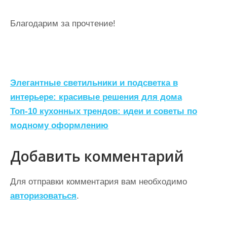
Благодарим за прочтение!
Н
Элегантные светильники и подсветка в
а
интерьере: красивые решения для дома
Топ-10 кухонных трендов: идеи и советы по
в
модному оформлению
и
г
Добавить комментарий
а
ц
Для отправки комментария вам необходимо
авторизоваться
.
и
я