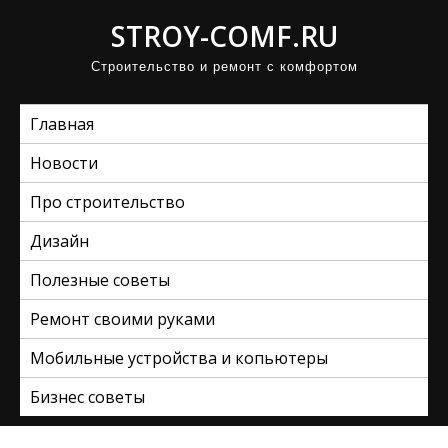
П
STROY-COMF.RU
р
Строительство и ремонт с комфортом
о
м
Главная
о
т
Новости
а
Про строительство
т
ь
Дизайн
к
Полезные советы
с
Ремонт своими руками
о
д
Мобильные устройства и копьютеры
е
Бизнес советы
р
ж