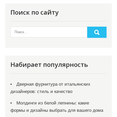
п
о
Поиск по сайту
з
а
п
и
с
я
Набирает популярность
м
Дверная фурнитура от итальянских
дизайнеров: стиль и качество
Молдинги из белой лепнины: какие
формы и дизайны выбрать для вашего дома