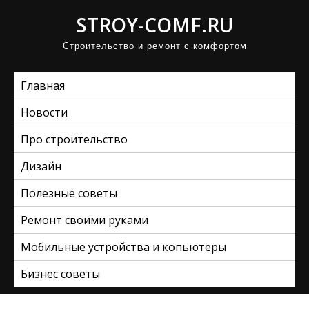
П
STROY-COMF.RU
р
Строительство и ремонт с комфортом
о
м
Главная
о
т
Новости
а
Про строительство
т
ь
Дизайн
к
Полезные советы
с
Ремонт своими руками
о
д
Мобильные устройства и копьютеры
е
Бизнес советы
р
ж