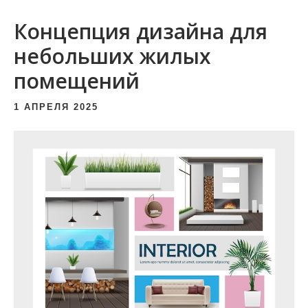
и
Концепция дизайна для
м
о
небольших жилых
м
помещений
у
1 АПРЕЛЯ 2025