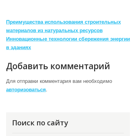
Н
Преимущества использования строительных
а
материалов из натуральных ресурсов
Инновационные технологии сбережения энергии
в
в зданиях
и
г
Добавить комментарий
а
ц
Для отправки комментария вам необходимо
авторизоваться
.
и
я
п
о
Поиск по сайту
з