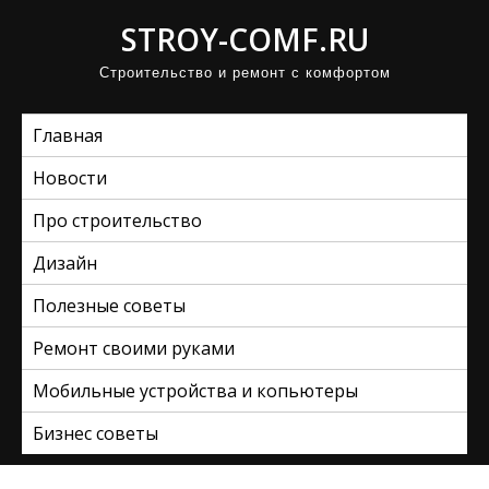
П
STROY-COMF.RU
р
Строительство и ремонт с комфортом
о
м
Главная
о
т
Новости
а
Про строительство
т
ь
Дизайн
к
Полезные советы
с
Ремонт своими руками
о
д
Мобильные устройства и копьютеры
е
Бизнес советы
р
ж