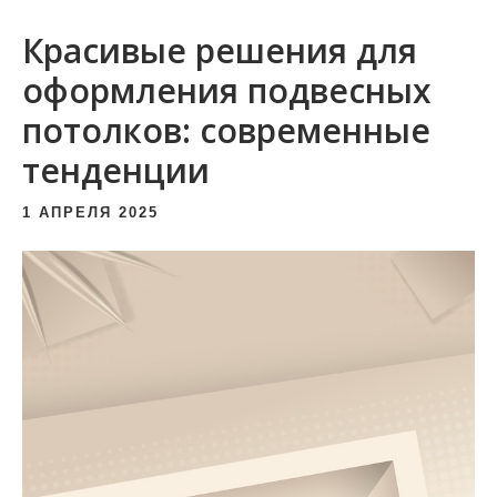
и
Красивые решения для
м
о
оформления подвесных
м
потолков: современные
у
тенденции
1 АПРЕЛЯ 2025