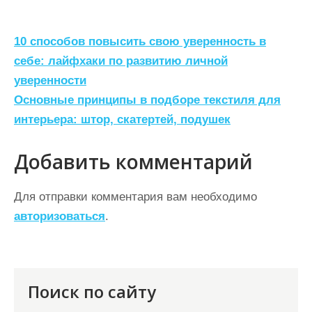
Н
10 способов повысить свою уверенность в
а
себе: лайфхаки по развитию личной
уверенности
в
Основные принципы в подборе текстиля для
и
интерьера: штор, скатертей, подушек
г
а
Добавить комментарий
ц
Для отправки комментария вам необходимо
и
авторизоваться
.
я
п
о
Поиск по сайту
з