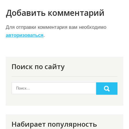
и
г
Добавить комментарий
а
ц
Для отправки комментария вам необходимо
авторизоваться
.
и
я
п
о
Поиск по сайту
з
а
п
и
с
я
Набирает популярность