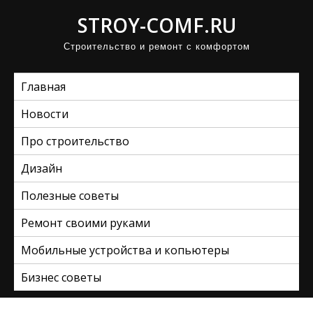
П
STROY-COMF.RU
р
Строительство и ремонт с комфортом
о
м
Главная
о
т
Новости
а
Про строительство
т
ь
Дизайн
к
Полезные советы
с
Ремонт своими руками
о
д
Мобильные устройства и копьютеры
е
Бизнес советы
р
ж