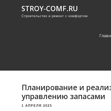
П
STROY-COMF.RU
р
Строительство и ремонт с комфортом
о
м
о
Главн
т
а
т
ь
к
с
о
Планирование и реали
д
е
управлению запасами
р
1 АПРЕЛЯ 2025
ж