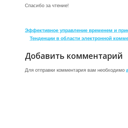
Спасибо за чтение!
Н
Эффективное управление временем и при
а
Тенденции в области электронной комме
в
Добавить комментарий
и
г
Для отправки комментария вам необходимо
а
ц
и
я
п
о