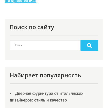
авторизоваться
.
и
я
п
о
Поиск по сайту
з
а
п
и
с
я
Набирает популярность
м
Дверная фурнитура от итальянских
дизайнеров: стиль и качество