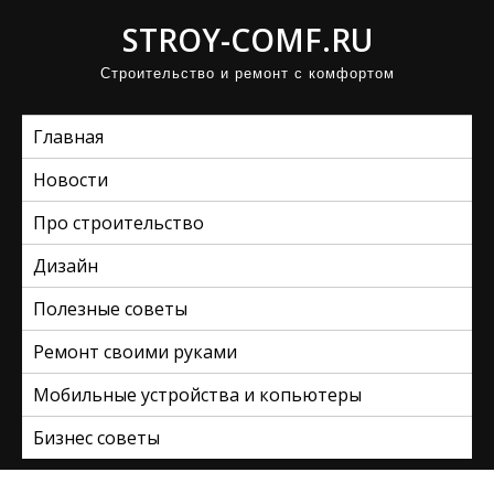
П
STROY-COMF.RU
р
Строительство и ремонт с комфортом
о
м
Главная
о
т
Новости
а
Про строительство
т
ь
Дизайн
к
Полезные советы
с
Ремонт своими руками
о
д
Мобильные устройства и копьютеры
е
Бизнес советы
р
ж