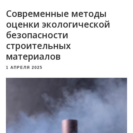
и
Современные методы
м
о
оценки экологической
м
безопасности
у
строительных
материалов
1 АПРЕЛЯ 2025