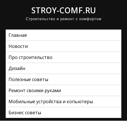
П
STROY-COMF.RU
р
Строительство и ремонт с комфортом
о
м
Главная
о
т
Новости
а
Про строительство
т
ь
Дизайн
к
Полезные советы
с
Ремонт своими руками
о
д
Мобильные устройства и копьютеры
е
Бизнес советы
р
ж