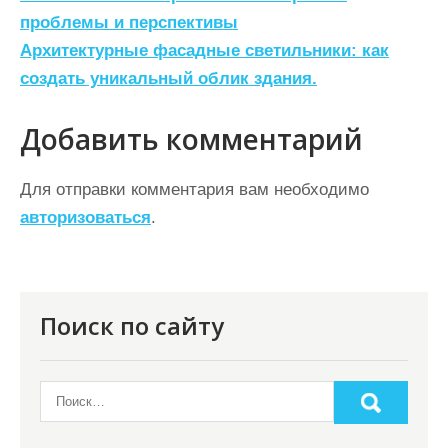
а
проблемы и перспективы
Архитектурные фасадные светильники: как
в
создать уникальный облик здания.
и
г
Добавить комментарий
а
ц
Для отправки комментария вам необходимо
авторизоваться
.
и
я
п
о
Поиск по сайту
з
а
п