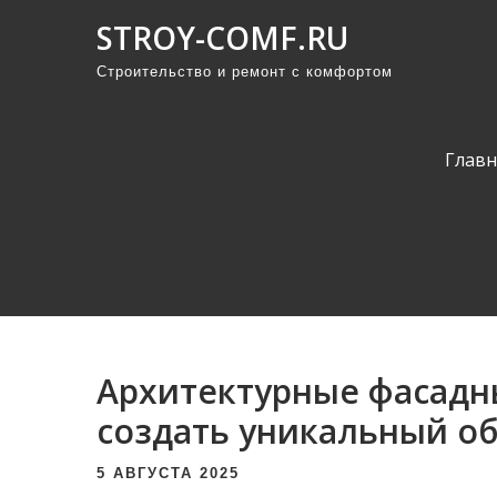
П
STROY-COMF.RU
р
Строительство и ремонт с комфортом
о
м
о
Главн
т
а
т
ь
к
с
о
Архитектурные фасадн
д
е
создать уникальный об
р
5 АВГУСТА 2025
ж