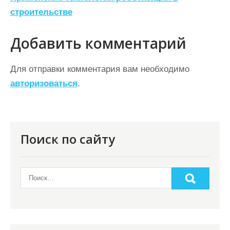
в
строительстве
и
г
Добавить комментарий
а
ц
Для отправки комментария вам необходимо
авторизоваться
.
и
я
п
о
Поиск по сайту
з
а
п
и
с