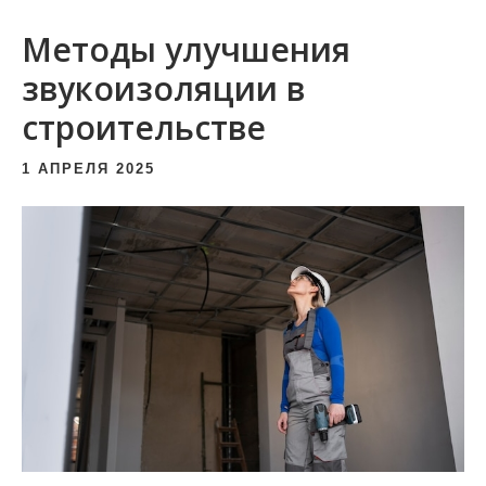
и
Методы улучшения
м
о
звукоизоляции в
м
строительстве
у
1 АПРЕЛЯ 2025