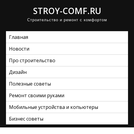
П
STROY-COMF.RU
р
Строительство и ремонт с комфортом
о
м
Главная
о
т
Новости
а
Про строительство
т
ь
Дизайн
к
Полезные советы
с
Ремонт своими руками
о
д
Мобильные устройства и копьютеры
е
Бизнес советы
р
ж