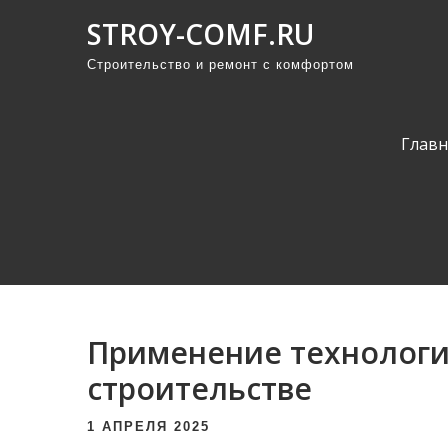
П
STROY-COMF.RU
р
Строительство и ремонт с комфортом
о
м
о
Главн
т
а
т
ь
к
с
о
Применение технологи
д
е
строительстве
р
1 АПРЕЛЯ 2025
ж