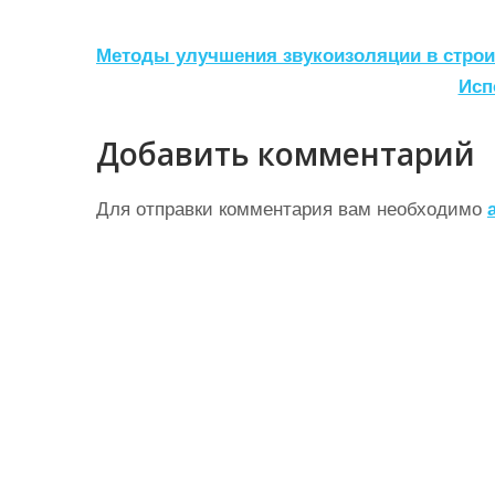
Н
Методы улучшения звукоизоляции в строи
а
Исп
в
Добавить комментарий
и
г
Для отправки комментария вам необходимо
а
ц
и
я
п
о
з