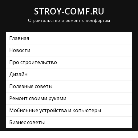
П
STROY-COMF.RU
р
Строительство и ремонт с комфортом
о
м
Главная
о
т
Новости
а
Про строительство
т
ь
Дизайн
к
Полезные советы
с
Ремонт своими руками
о
д
Мобильные устройства и копьютеры
е
Бизнес советы
р
ж