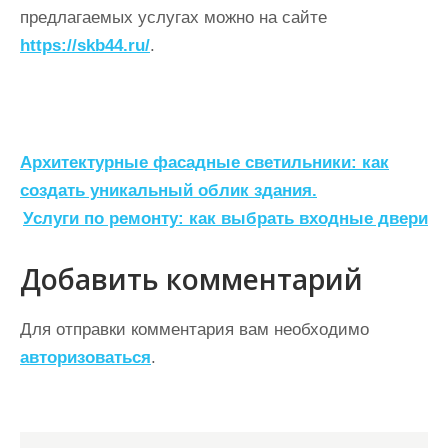
предлагаемых услугах можно на сайте
https://skb44.ru/
.
Н
Архитектурные фасадные светильники: как
а
создать уникальный облик здания.
Услуги по ремонту: как выбрать входные двери
в
и
Добавить комментарий
г
а
Для отправки комментария вам необходимо
ц
авторизоваться
.
и
я