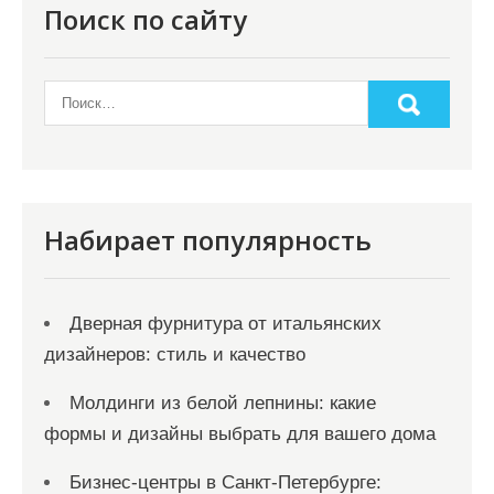
п
Поиск по сайту
о
з
а
п
и
с
Набирает популярность
я
м
Дверная фурнитура от итальянских
дизайнеров: стиль и качество
Молдинги из белой лепнины: какие
формы и дизайны выбрать для вашего дома
Бизнес-центры в Санкт-Петербурге: